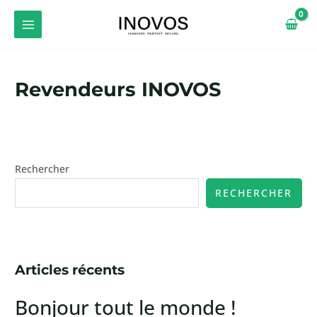
Aller
MAIN
au
MENU
contenu
Revendeurs INOVOS
Rechercher
RECHERCHER
Articles récents
Bonjour tout le monde !